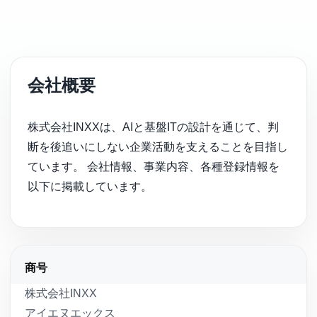
INXX Hub（フリーランス登録）
ご挨拶
会社概要
会社概要
株式会社INXXは、AIと基盤ITの設計を通じて、判
私たちの実績
断を後追いにしない企業活動を支えることを目指し
ています。 会社情報、事業内容、各種登録情報を
沿革
以下に掲載しています。
ニュース
商号
INXX Insights
株式会社INXX
アイエヌエックス