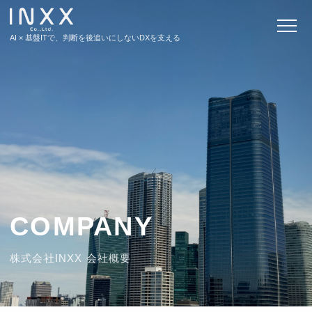
AI × 基盤ITで、判断を後追いにしないDXを支える
ビジョン
サービス
エンジニアリングサービス
COMPANY
コンサルティングサービス
株式会社INXX 会社概要
キャリア支援サービス